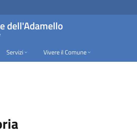
 Saviore dell'Adamel
e dell'Adamello
e
Servizi
Vivere il Comune
oria