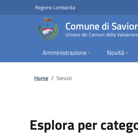
Servizi | Comune di
Vai al contenuto principale
(apre in un'altra scheda).
Regione Lombardia
Comune di Savior
Unione dei Comuni della Valsavior
Amministrazione
Novità
Home
/
Servizi
Esplora per categ